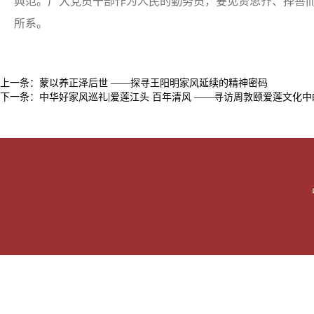
典范。广大党员干部作为人民的勤务员，要见贤思齐、择善而
所系。
上一条：
蒙以养正泽后世 ——探寻王阳明家风延续的精神密码
下一条：
中华好家风巡礼|爱莲江头 百年清风 ——寻访周敦颐爱莲文化