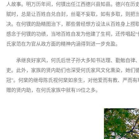
人故事。明万历年间，何镤出任江西德兴县知县。德兴在历
赋时，总是让百姓自兑自封，丝毫不妄取，如有多取，则把
决。在何镤的励精图治下，那些曾经想方设法从百姓身上捞
感念于何镤的功绩，当地百姓自发为他建了生祠，还传唱起“
氏家范在为官从政方面的精神内涵得到进一步充盈。
承继良好家风，何氏后世子孙大多知书达理、勤勉自律、
吏。此外，家族的贤内助们也深受何氏家风文化熏染，她们
冠”。何
棐
的继母陈氏视何
棐
如亲生，对他爱而有教、严而有
赠的贤内助，在何氏家族中就有19位之多。