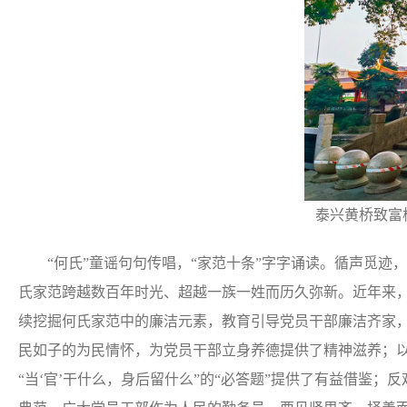
泰兴黄桥致富桥
“何氏”童谣句句传唱，“家范十条”字字诵读。循声觅迹
氏家范跨越数百年时光、超越一族一姓而历久弥新。近年来
续挖掘何氏家范中的廉洁元素，教育引导党员干部廉洁齐家
民如子的为民情怀，为党员干部立身养德提供了精神滋养；
“当‘官’干什么，身后留什么”的“必答题”提供了有益借鉴