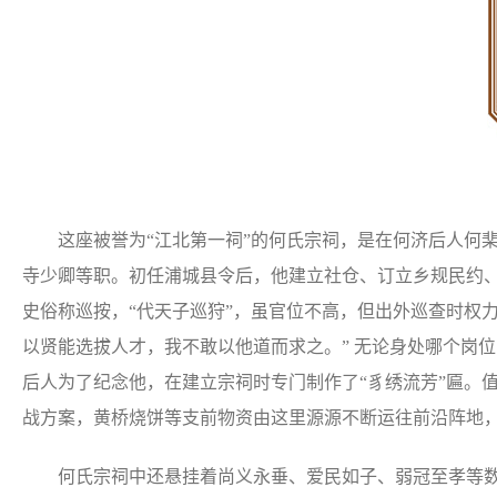
这座被誉为“江北第一祠”的何氏宗祠，是在何济后人何
寺少卿等职。初任浦城县令后，他建立社仓、订立乡规民约
史俗称巡按，“代天子巡狩”，虽官位不高，但出外巡查时权
以贤能选拔人才，我不敢以他道而求之。” 无论身处哪个岗
后人为了纪念他，在建立宗祠时专门制作了“豸绣流芳”匾。
战方案，黄桥烧饼等支前物资由这里源源不断运往前沿阵地
何氏宗祠中还悬挂着尚义永垂、爱民如子、弱冠至孝等数十