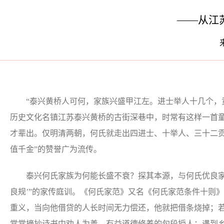
——从江
“泰兴黄桥人可何，家族兴盛甲江左。进士举人十几个，贡
历史文化名镇江苏泰兴黄桥的古街深巷中，时常有这样一首
才辈出。仅明清两朝，何氏就走出四进士、十举人、三十二贡
值千金”的赞誉广为流传。
泰兴何氏家族为何能长盛不衰？探其本源，与何氏优良家风
良规’”的家传庭训。《何氏家范》又名《何氏家范条件十则
重义，当向他借贷的人长时间无力偿还，他就把借条烧掉；
常常摘抄诗书中劝人为善、有益道德修养的句段授人；遇到乡