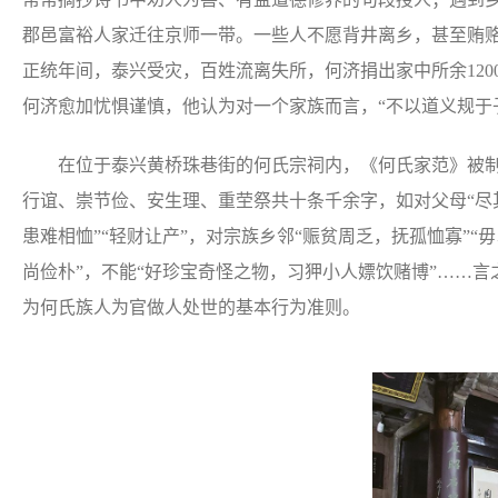
郡邑富裕人家迁往京师一带。一些人不愿背井离乡，甚至贿赂
正统年间，泰兴受灾，百姓流离失所，何济捐出家中所余120
何济愈加忧惧谨慎，他认为对一个家族而言，“不以道义规于
在位于泰兴黄桥珠巷街的何氏宗祠内，《何氏家范》被制
行谊、崇节俭、安生理、重茔祭共十条千余字，如对父母“尽
患难相恤”“轻财让产”，对宗族乡邻“赈贫周乏，抚孤恤寡”“
尚俭朴”，不能“好珍宝奇怪之物，习狎小人嫖饮赌博”……
为何氏族人为官做人处世的基本行为准则。