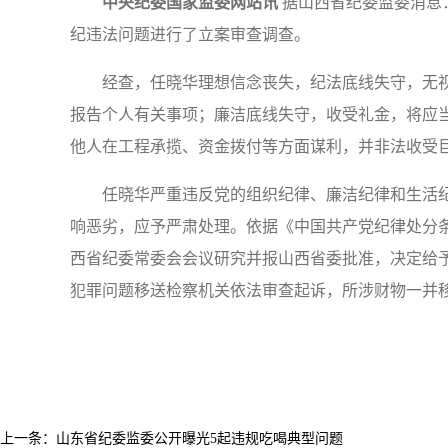
中央纪委国家监委网站讯
据山西省纪委监委消息
纪违法问题进行了立案审查调查。
经查，任晓华理想信念丧失，纪法底线失守，无视
报告个人有关事项；廉洁底线失守，收受礼金，将应
他人在工程承揽、资金拨付等方面谋利，并非法收受
任晓华严重违反党的组织纪律、廉洁纪律和生活纪
响恶劣，应予严肃处理。依据《中国共产党纪律处分
西省纪委常委会会议研究并报山西省委批准，决定给
犯罪问题移送检察机关依法审查起诉，所涉财物一并
上一条：
山东省纪委监委公开曝光5起违规吃喝典型问题