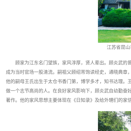
江苏省昆山
顾家为江东名门望族，家风淳厚，贤人辈出。顾炎武的曾
成为当时官场一股清流。嗣祖父顾绍芾饱读经史，通晓典章
他的嗣母王氏出生于太仓书香门第，博学多才，知书达理。
做一个志节高尚的人。在良好家风影响下，顾炎武自幼勤奋好
著作。他的家风思想主要体现在《日知录》及给外甥们的家