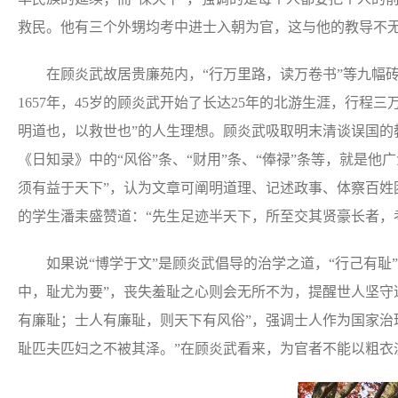
救民。他有三个外甥均考中进士入朝为官，这与他的教导不
在顾炎武故居贵廉苑内，“行万里路，读万卷书”等九幅砖
1657年，45岁的顾炎武开始了长达25年的北游生涯，行程
明道也，以救世也”的人生理想。顾炎武吸取明末清谈误国的
《日知录》中的“风俗”条、“财用”条、“俸禄”条等，就是
须有益于天下”，认为文章可阐明道理、记述政事、体察百
的学生潘耒盛赞道：“先生足迹半天下，所至交其贤豪长者，
如果说“博学于文”是顾炎武倡导的治学之道，“行己有耻”
中，耻尤为要”，丧失羞耻之心则会无所不为，提醒世人坚守道
有廉耻；士人有廉耻，则天下有风俗”，强调士人作为国家治
耻匹夫匹妇之不被其泽。”在顾炎武看来，为官者不能以粗