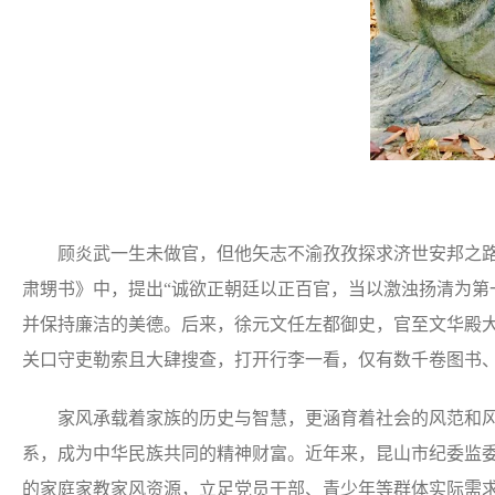
顾炎武一生未做官，但他矢志不渝孜孜探求济世安邦之路，
肃甥书》中，提出“诚欲正朝廷以正百官，当以激浊扬清为第
并保持廉洁的美德。后来，徐元文任左都御史，官至文华殿
关口守吏勒索且大肆搜查，打开行李一看，仅有数千卷图书
家风承载着家族的历史与智慧，更涵育着社会的风范和风
系，成为中华民族共同的精神财富。近年来，昆山市纪委监
的家庭家教家风资源，立足党员干部、青少年等群体实际需求