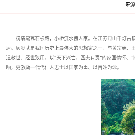
来源：中国纪检监
粉墙黛瓦石板路，小桥流水傍人家。在江苏昆山千灯古镇
居。顾炎武是我国历史上最伟大的思想家之一，与黄宗羲、王
道救世、经世致用，以“天下兴亡，匹夫有责”的家国情怀、“
响，更激励一代代仁人志士以国家为重、以百姓为念。