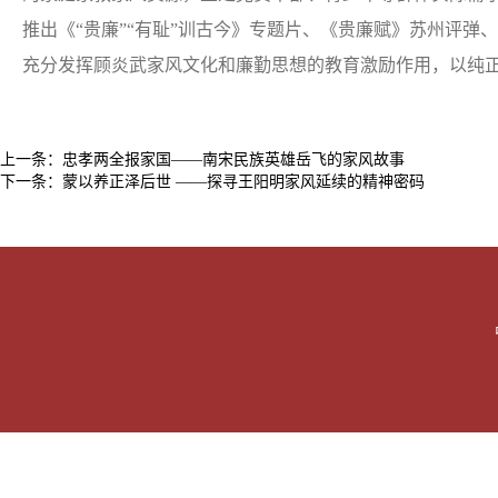
推出《“贵廉”“有耻”训古今》专题片、《贵廉赋》苏州评
充分发挥顾炎武家风文化和廉勤思想的教育激励作用，以纯
上一条：
忠孝两全报家国——南宋民族英雄岳飞的家风故事
下一条：
蒙以养正泽后世 ——探寻王阳明家风延续的精神密码