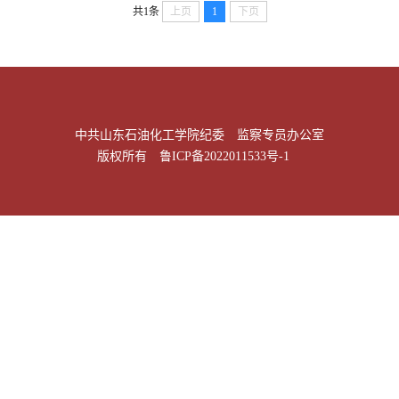
共1条
上页
1
下页
中共山东石油化工学院纪委 监察专员办公室
版权所有
鲁ICP备2022011533号-1