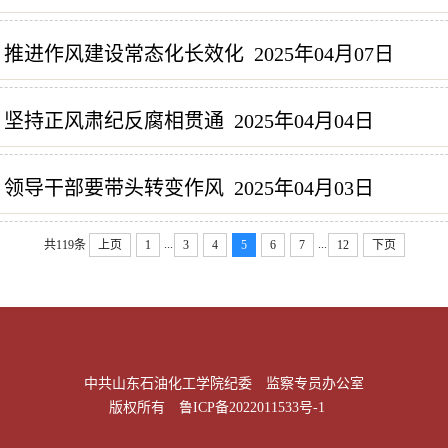
 推进作风建设常态化长效化
2025年04月07日
 坚持正风肃纪反腐相贯通
2025年04月04日
 领导干部要带头转变作风
2025年04月03日
...
...
共119条
上页
1
3
4
5
6
7
12
下页
中共山东石油化工学院纪委 监察专员办公室
版权所有
鲁ICP备2022011533号-1